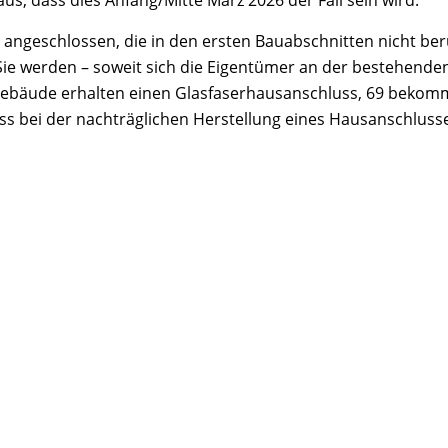
s, dass dies Anfang/Mitte März 2026 der Fall sein wird.
 angeschlossen, die in den ersten Bauabschnitten nicht ber
Sie werden – soweit sich die Eigentümer an der bestehenden
Gebäude erhalten einen Glasfaserhausanschluss, 69 bekomm
s bei der nachträglichen Herstellung eines Hausanschlusse