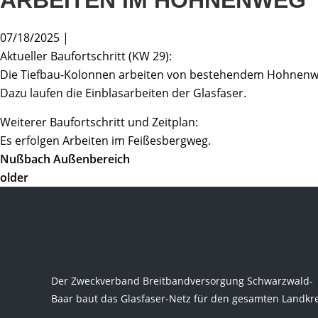
ARBEITEN IM HOHNENWEG
07/18/2025 |
Aktueller Baufortschritt (KW 29):
Die Tiefbau-Kolonnen arbeiten von bestehendem Hohnenweg
Dazu laufen die Einblasarbeiten der Glasfaser.
Weiterer Baufortschritt und Zeitplan:
Es erfolgen Arbeiten im Feißesbergweg.
Nußbach Außenbereich
older
Der Zweckverband Breitbandversorgung Schwarzwald-
Baar baut das Glasfaser-Netz für den gesamten Landkre