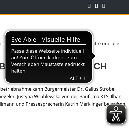
SBACH AUSSENBEREICH
Inbetriebnahme kann Bürgermeister Dr. Gallus Strobel
tiegeler, Justyna Wroblewska von der Baufirma KTS, Ilhan
lmann und Pressesprecherin Katrin Merklinger begrüßen.