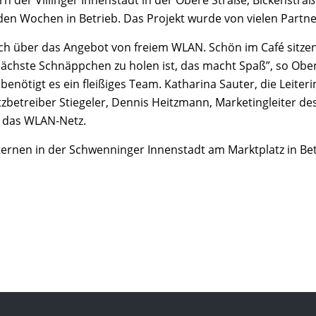
der Villinger Innenstadt in der Obere Straße, Bickenstraße
den Wochen in Betrieb. Das Projekt wurde von vielen Part
e auch über das Angebot von freiem WLAN. Schön im Café sit
ächste Schnäppchen zu holen ist, das macht Spaß”, so Obe
benötigt es ein fleißiges Team. Katharina Sauter, die Leiteri
tzbetreiber Stiegeler, Dennis Heitzmann, Marketingleiter d
r das WLAN-Netz.
aternen in der Schwenninger Innenstadt am Marktplatz in 