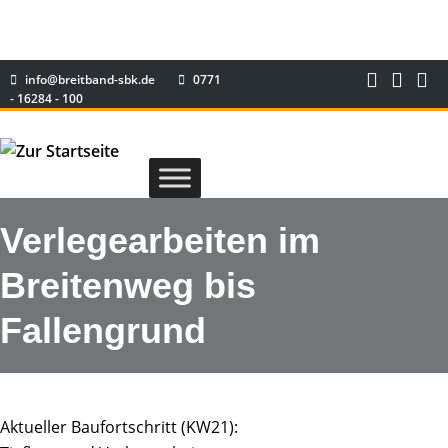
info@breitband-sbk.de
0771
- 16284 - 100
Verlegearbeiten im
Breitenweg bis
Fallengrund
Aktueller Baufortschritt (KW21):