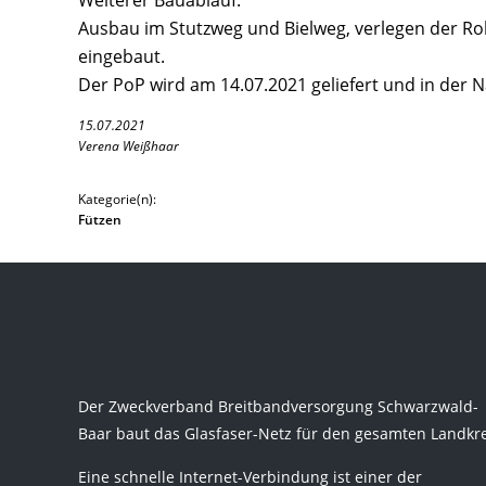
Weiterer Bauablauf:
Ausbau im Stutzweg und Bielweg, verlegen der Ro
eingebaut.
Der PoP wird am 14.07.2021 geliefert und in der N
15.07.2021
Verena Weißhaar
Kategorie(n):
Fützen
Der Zweckverband Breitbandversorgung Schwarzwald-
Baar baut das Glasfaser-Netz für den gesamten Landkre
Eine schnelle Internet-Verbindung ist einer der