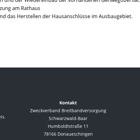
en und der Wiedereinbau der vorhandenen Gehwegoberflä
uzung am Rathaus
nd das Herstellen der Hausanschlüsse im Ausbaugebiet.
Kontakt
Zweckverband Breitbandversorgung
is.
Schwarzwald-Baar
Humboldtstraße 11
78166 Donaueschingen