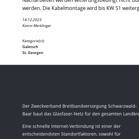
Nacharbeiten werden witterungsbedingt nicht durc
werden. Die Kabelmontage wird bis KW 51 weiterg
14.12.2023
Katrin Merklinger
Kategorie(n):
Galetsch
St. Georgen
Der Zweckverband Breitbandversorgung Schwarzwald-
Baar baut das Glasfaser-Netz für den gesamten Landkre
Eine schnelle Internet-Verbindung ist einer der
entscheidendsten Standortfaktoren, sowohl für