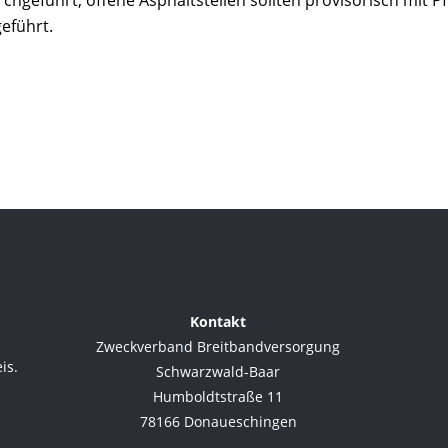
hgeführt, offene Asphaltstellen sollten provisorisch mit Pf
eführt.
Kontakt
Zweckverband Breitbandversorgung
is.
Schwarzwald-Baar
Humboldtstraße 11
78166 Donaueschingen