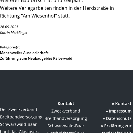
Weiterer Baufortschritt und Zeitplan:
Weitere Verlegarbeiten finden in der Herdstraße in
Richtung “Am Wiesenhof” statt.
26.09.2025
Katrin Merklinger
Kategorie(n):
Mönchweiler Aussiedlerhöfe
Zuführung zum Neubaugebiet Kälberwaid
Kontakt
Kontakt
Der Zweckverband
Zweckverband
Impressum
Breitbandversorgung
Breitbandversorgung
Datenschutz
Schwarzwald-Baar
Schwarzwald-Baar
Erklärung zur
baut das Glasfaser-