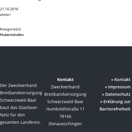
21.10.2016
dimitri
Kategorie(n):
Hubertshofen
Kontakt
Kontakt
Der Zweckverband
Zweckverband
Impressum
Breitbandversorgung
Breitbandversorgung
Datenschutz
Schwarzwald-Baar
Schwarzwald-Baar
Erklärung zur
baut das Glasfaser-
Humboldtstraße 11
Barrierefreiheit
Netz für den
78166
gesamten Landkreis.
Donaueschingen