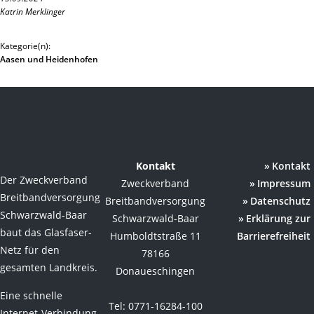
Katrin Merklinger
Kategorie(n):
Aasen und Heidenhofen
Kontakt
Kontakt
Der Zweckverband
Zweckverband
Impressum
Breitbandversorgung
Breitbandversorgung
Datenschutz
Schwarzwald-Baar
Schwarzwald-Baar
Erklärung zur
baut das Glasfaser-
Humboldtstraße 11
Barrierefreiheit
Netz für den
78166
gesamten Landkreis.
Donaueschingen
Eine schnelle
Tel: 0771-16284-100
Internet-Verbindung