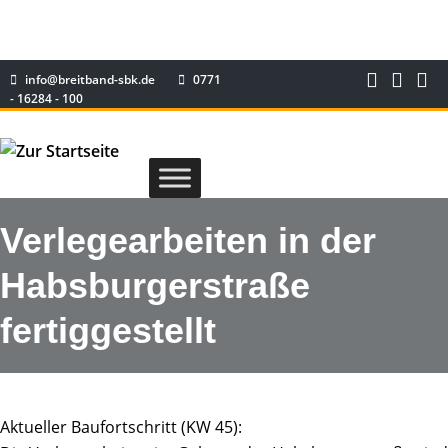
info@breitband-sbk.de
0771
- 16284 - 100
Verlegearbeiten in der
Habsburgerstraße
fertiggestellt
Aktueller Baufortschritt (KW 45):