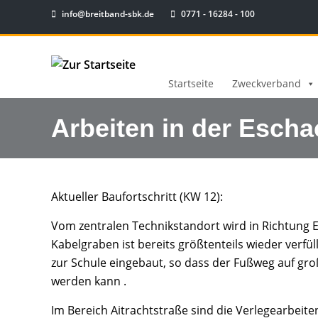
info@breitband-sbk.de
0771 - 16284 - 100
Startseite
Zweckverband
Arbeiten in der Escha
Aktueller Baufortschritt (KW 12):
Vom zentralen Technikstandort wird in Richtung E
Kabelgraben ist bereits größtenteils wieder verfü
zur Schule eingebaut, so dass der Fußweg auf gro
werden kann .
Im Bereich Aitrachtstraße sind die Verlegearbeit